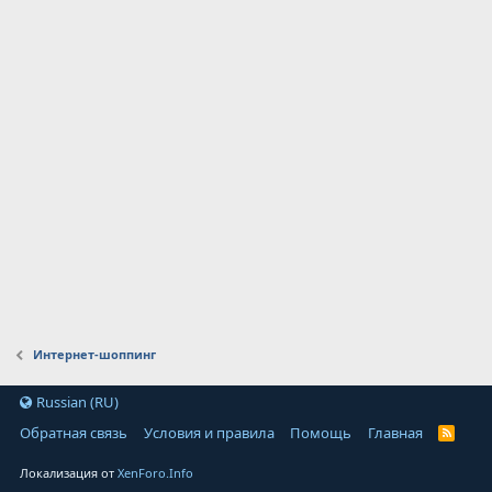
Интернет-шоппинг
Russian (RU)
Обратная связь
Условия и правила
Помощь
Главная
Локализация от
XenForo.Info