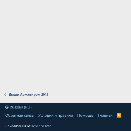
Дыши Армавиром 2015
Russian (RU)
Обратная связь
Условия и правила
Помощь
Главная
Локализация от
XenForo.Info