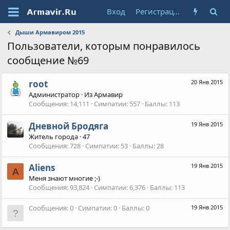
Вход
Регистрация
Дыши Армавиром 2015
Пользователи, которым понравилось
сообщение №69
root
20 Янв 2015
Администратор
·
Из
Армавир
Сообщения
14,111
Симпатии
557
Баллы
113
Дневной Бродяга
19 Янв 2015
Житель города
·
47
Сообщения
728
Симпатии
53
Баллы
28
Aliens
19 Янв 2015
A
Меня знают многие ;-)
Сообщения
93,824
Симпатии
6,376
Баллы
113
Сообщения
0
Симпатии
0
Баллы
0
19 Янв 2015