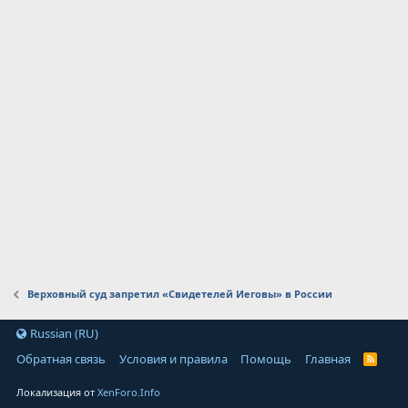
Верховный суд запретил «Свидетелей Иеговы» в России
Russian (RU)
Обратная связь
Условия и правила
Помощь
Главная
Локализация от
XenForo.Info