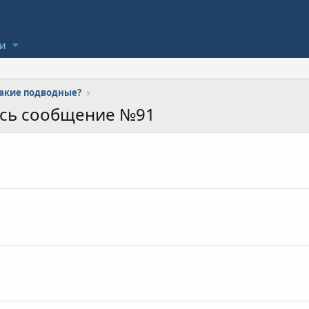
ли
 какие подводные?
ось сообщение №91