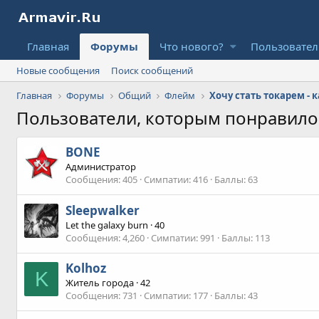
Главная
Форумы
Что нового?
Пользовате
Новые сообщения
Поиск сообщений
Главная
Форумы
Общий
Флейм
Хочу стать токарем -
Пользователи, которым понравил
BONE
Администратор
Сообщения
405
Симпатии
416
Баллы
63
Sleepwalker
Let the galaxy burn
·
40
Сообщения
4,260
Симпатии
991
Баллы
113
Kolhoz
K
Житель города
·
42
Сообщения
731
Симпатии
177
Баллы
43