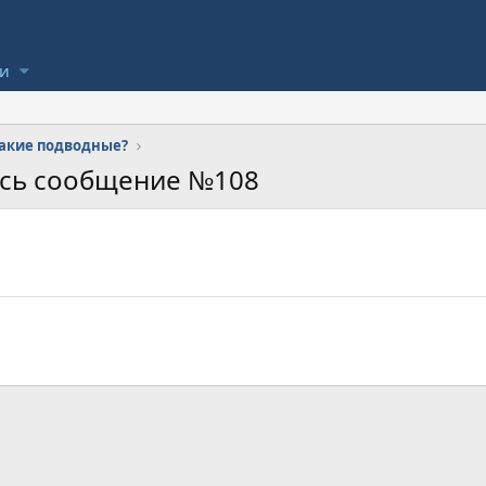
ли
 какие подводные?
ось сообщение №108