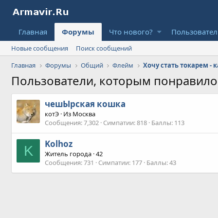
Главная
Форумы
Что нового?
Пользовате
Новые сообщения
Поиск сообщений
Главная
Форумы
Общий
Флейм
Хочу стать токарем -
Пользователи, которым понравил
чешЫрская кошка
котЭ
·
Из
Москва
Сообщения
7,302
Симпатии
818
Баллы
113
Kolhoz
K
Житель города
·
42
Сообщения
731
Симпатии
177
Баллы
43