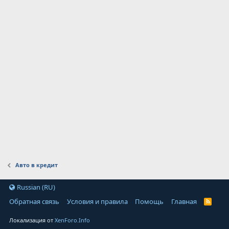
Авто в кредит
Russian (RU)
Обратная связь
Условия и правила
Помощь
Главная
Локализация от
XenForo.Info