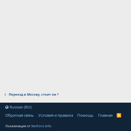
Переезд в Москву, стоит ли ?
Russian (RU)
Обратная связь
Условия и правила
Помощь
Главная
Локализация от
XenForo.Info