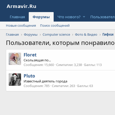
Главная
Форумы
Что нового?
Пользовате
Новые сообщения
Поиск сообщений
Главная
Форумы
Computer science
Фото & Видео
Гифки
Пользователи, которым понравил
Floret
Скользящая по...
Сообщения
15,660
Симпатии
3,238
Баллы
113
Pluto
Известный деятель города
Сообщения
785
Симпатии
263
Баллы
63