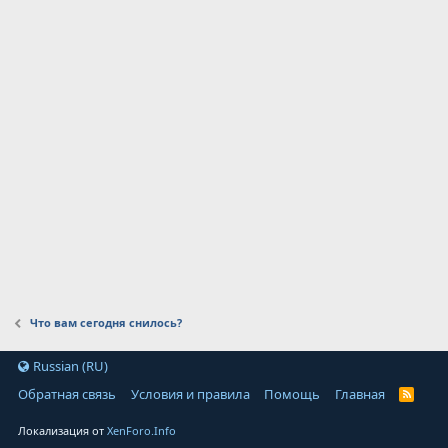
Что вам сегодня снилось?
Russian (RU)
Обратная связь
Условия и правила
Помощь
Главная
Локализация от
XenForo.Info