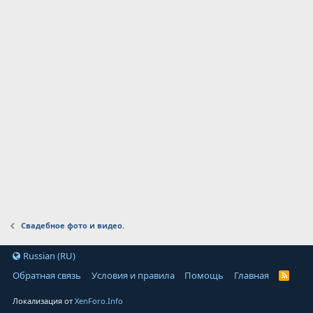
Свадебное фото и видео.
Russian (RU)
Обратная связь
Условия и правила
Помощь
Главная
Локализация от
XenForo.Info