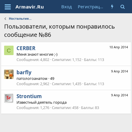
Вход
Регистрация
Ностальгия...
Пользователи, которым понравилось
сообщение №86
CERBER
10 Апр 2014
C
Меня знают многие ;-)
Сообщения
4,802
Симпатии
1,152
Баллы
113
barfly
9 Апр 2014
патологоанатом
·
49
Сообщения
2,962
Симпатии
1,435
Баллы
113
Strontium
9 Апр 2014
Известный деятель города
Сообщения
1,276
Симпатии
458
Баллы
83