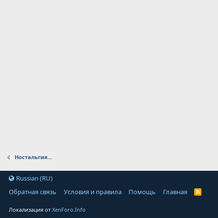
Ностальгия...
Russian (RU)
Обратная связь
Условия и правила
Помощь
Главная
Локализация от
XenForo.Info