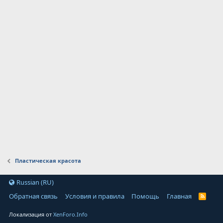
Пластическая красота
Russian (RU)
Обратная связь
Условия и правила
Помощь
Главная
Локализация от
XenForo.Info