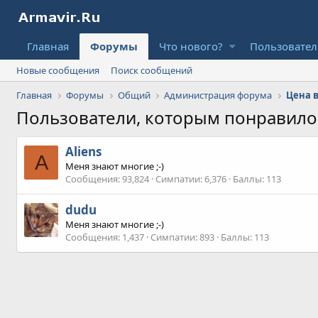
Главная
Форумы
Что нового?
Пользовате
Новые сообщения
Поиск сообщений
Главная
Форумы
Общий
Администрация форума
Пользователи, которым понравил
Aliens
A
Меня знают многие ;-)
Сообщения
93,824
Симпатии
6,376
Баллы
113
dudu
Меня знают многие ;-)
Сообщения
1,437
Симпатии
893
Баллы
113