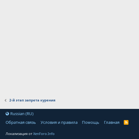
2-й этап запрета курения
Russian (RU)
Обратная связь
Условия и правила
Помощь
Главная
Локализация от
XenForo.Info