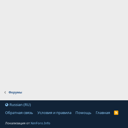
Форумы
Russian (RU)
Обратная связь
Условия и правила
Помощь
Главная
Локализация от
XenForo.Info