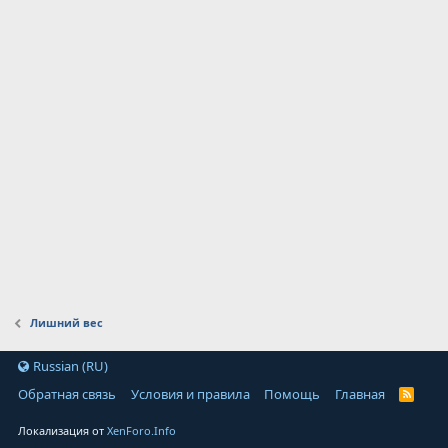
Лишний вес
Russian (RU)
Обратная связь
Условия и правила
Помощь
Главная
Локализация от
XenForo.Info