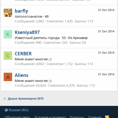
barfly
31 Окт 2014
патологоанатом
·
49
Сообщения
2,962
Симпатии
1,435
Баллы
113
Kseniya897
31 Окт 2014
K
Известный деятель города
·
53
·
Из
Армавир
Сообщения
940
Симпатии
242
Баллы
63
CERBER
31 Окт 2014
C
Меня знают многие ;-)
Сообщения
4,802
Симпатии
1,152
Баллы
113
Aliens
31 Окт 2014
A
Меня знают многие ;-)
Сообщения
93,824
Симпатии
6,376
Баллы
113
Дыши Армавиром 2015
Russian (RU)
Обратная связь
Условия и правила
Помощь
Главная