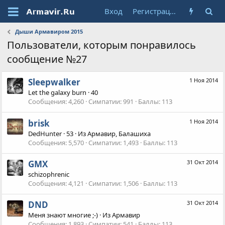
Вход
Регистрация
Дыши Армавиром 2015
Пользователи, которым понравилось
сообщение №27
Sleepwalker
1 Ноя 2014
Let the galaxy burn
·
40
Сообщения
4,260
Симпатии
991
Баллы
113
brisk
1 Ноя 2014
DedHunter
·
53
·
Из
Армавир, Балашиха
Сообщения
5,570
Симпатии
1,493
Баллы
113
GMX
31 Окт 2014
schizophrenic
Сообщения
4,121
Симпатии
1,506
Баллы
113
DND
31 Окт 2014
Меня знают многие ;-)
·
Из
Армавир
Сообщения
1,893
Симпатии
541
Баллы
113