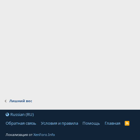
Лишний вес
Russian (RU)
Обратная связь
Условия и правила
Помощь
Главная
Локализация от
XenForo.Info