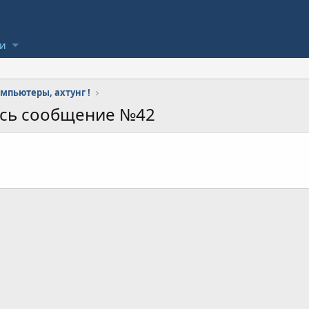
ли
мпьютеры, ахтунг !
ось сообщение №42