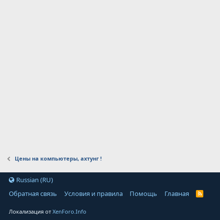
Цены на компьютеры, ахтунг !
Russian (RU)
Обратная связь
Условия и правила
Помощь
Главная
Локализация от
XenForo.Info