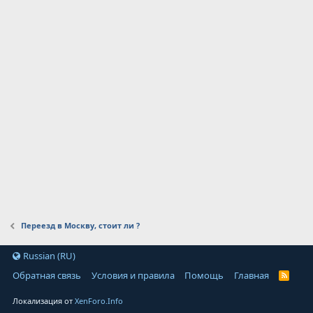
Переезд в Москву, стоит ли ?
Russian (RU)
Обратная связь
Условия и правила
Помощь
Главная
Локализация от
XenForo.Info