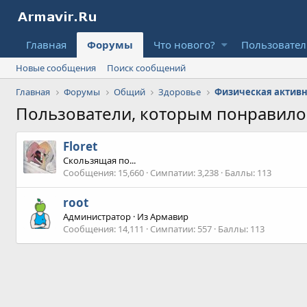
Главная
Форумы
Что нового?
Пользовате
Новые сообщения
Поиск сообщений
Главная
Форумы
Общий
Здоровье
Пользователи, которым понравил
Floret
Скользящая по...
Сообщения
15,660
Симпатии
3,238
Баллы
113
root
Администратор
·
Из
Армавир
Сообщения
14,111
Симпатии
557
Баллы
113