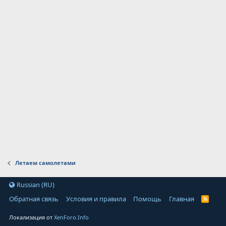
Летаем самолетами
Russian (RU)
Обратная связь
Условия и правила
Помощь
Главная
Локализация от
XenForo.Info