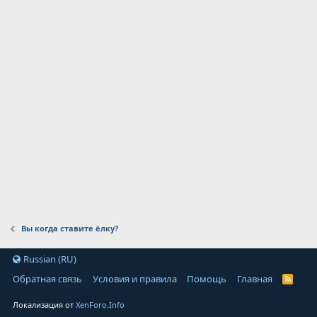
Вы когда ставите ёлку?
Russian (RU)
Обратная связь
Условия и правила
Помощь
Главная
Локализация от
XenForo.Info