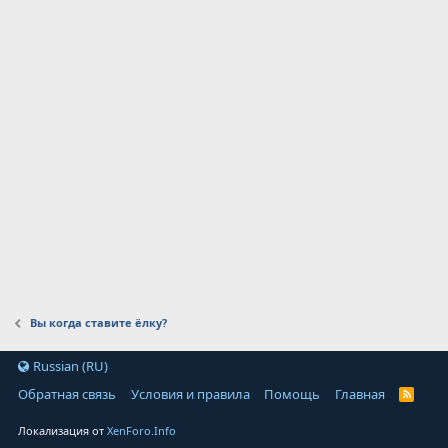
Вы когда ставите ёлку?
Russian (RU)
Обратная связь
Условия и правила
Помощь
Главная
Локализация от
XenForo.Info