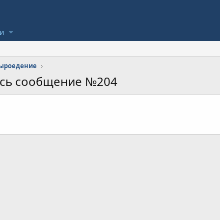
ли
сыроедение
ось сообщение №204