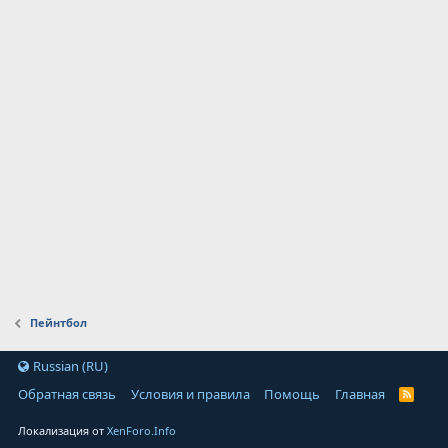
Пейнтбол
Russian (RU)
Обратная связь
Условия и правила
Помощь
Главная
Локализация от
XenForo.Info