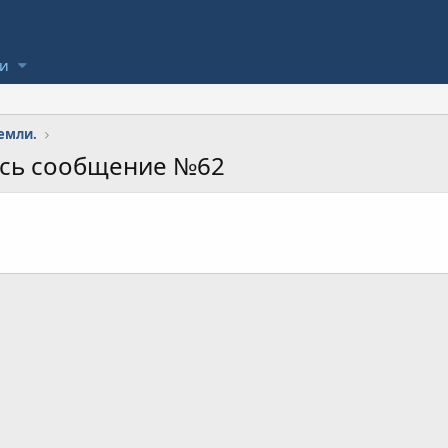
ли
емли.
ось сообщение №62