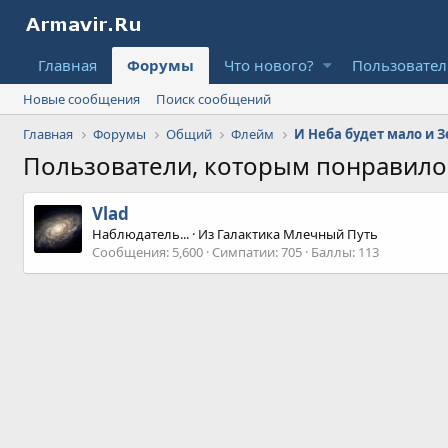
Главная
Форумы
Что нового?
Пользовате
Новые сообщения
Поиск сообщений
Главная
Форумы
Общий
Флейм
И Неба будет мало и З
Пользователи, которым понравил
Vlad
Наблюдатель...
·
Из
Галактика Млечный Путь
Сообщения
5,600
Симпатии
705
Баллы
113