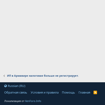
ИП в Армавире налоговая больше не регистрирует.
Russian (RU)
Обратная связь
Условия и правила
Помощь
Главная
Локализация от
XenForo.Info