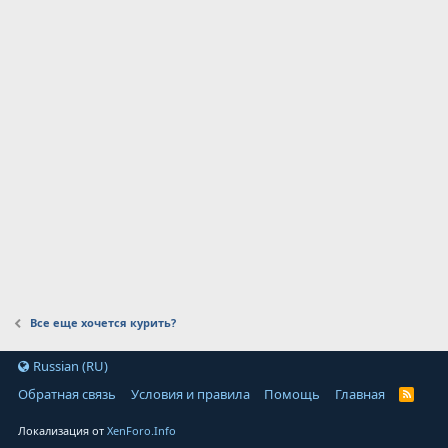
Все еще хочется курить?
Russian (RU)
Обратная связь
Условия и правила
Помощь
Главная
Локализация от
XenForo.Info