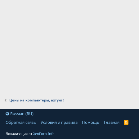
Цены на компьютеры, ахтунг !
Russian (RU)
Обратная связь
Условия и правила
Помощь
Главная
Локализация от
XenForo.Info