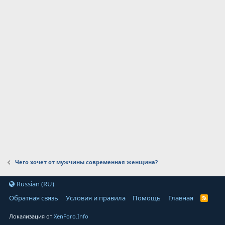
Чего хочет от мужчины современная женщина?
Russian (RU)
Обратная связь
Условия и правила
Помощь
Главная
Локализация от
XenForo.Info