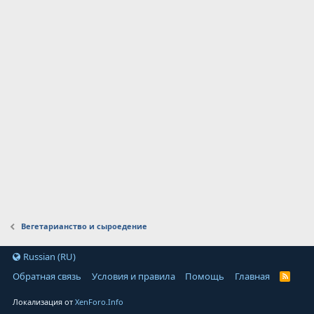
Вегетарианство и сыроедение
Russian (RU)
Обратная связь
Условия и правила
Помощь
Главная
Локализация от
XenForo.Info