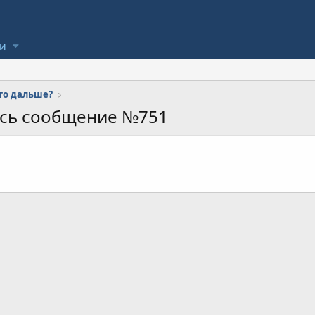
ли
что дальше?
ось сообщение №751