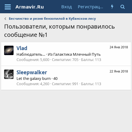
Вход
Регистрация
Бесчинство и резня бензопилой в Кубанском лесу
Пользователи, которым понравилось
сообщение №1
Vlad
24 Янв 2018
Наблюдатель...
·
Из
Галактика Млечный Путь
Сообщения
5,600
Симпатии
705
Баллы
113
Sleepwalker
22 Янв 2018
Let the galaxy burn
·
40
Сообщения
4,260
Симпатии
991
Баллы
113