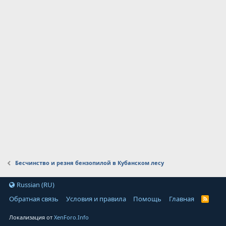
Бесчинство и резня бензопилой в Кубанском лесу
Russian (RU)
Обратная связь
Условия и правила
Помощь
Главная
Локализация от
XenForo.Info