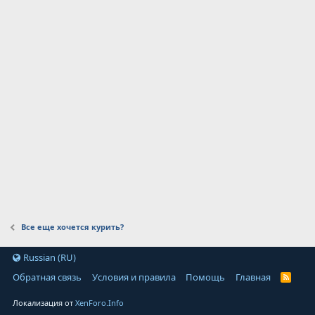
Все еще хочется курить?
Russian (RU)
Обратная связь
Условия и правила
Помощь
Главная
Локализация от
XenForo.Info