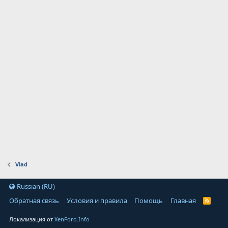
Vlad
Russian (RU)
Обратная связь
Условия и правила
Помощь
Главная
Локализация от
XenForo.Info