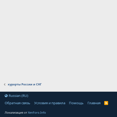
курорты России и СНГ
Russian (RU)
Обратная связь
Условия и правила
Помощь
Главная
Локализация от
XenForo.Info