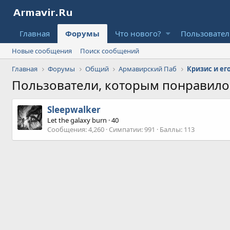
Главная
Форумы
Что нового?
Пользовате
Новые сообщения
Поиск сообщений
Главная
Форумы
Общий
Армавирский Паб
Пользователи, которым понравил
Sleepwalker
Let the galaxy burn
·
40
Сообщения
4,260
Симпатии
991
Баллы
113