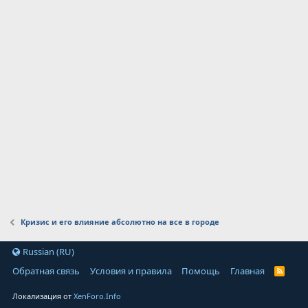
Кризис и его влияние абсолютно на все в городе
Russian (RU)
Обратная связь
Условия и правила
Помощь
Главная
Локализация от
XenForo.Info