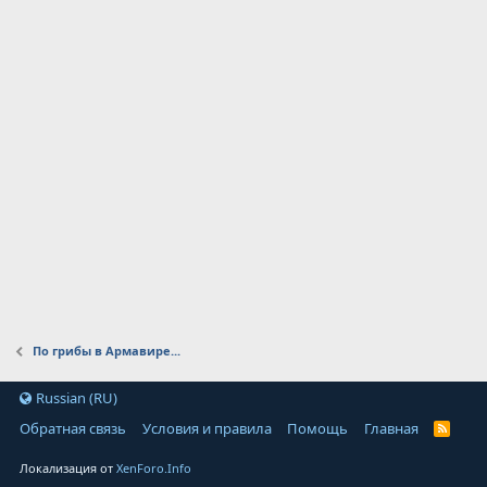
По грибы в Армавире...
Russian (RU)
Обратная связь
Условия и правила
Помощь
Главная
Локализация от
XenForo.Info