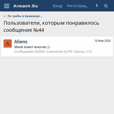
Вход
Регистрация
По грибы в Армавире...
Пользователи, которым понравилось
сообщение №44
Aliens
10 Фев 2020
A
Меня знают многие ;-)
Сообщения
93,824
Симпатии
6,376
Баллы
113