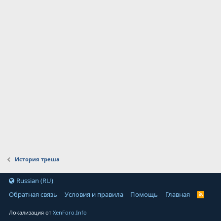
История треша
Russian (RU)
Обратная связь
Условия и правила
Помощь
Главная
Локализация от
XenForo.Info