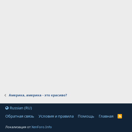
Америка, америка - это красиво?
Russian (RU)
Обратная связь
Условия и правила
Помощь
Главная
Локализация от
XenForo.Info