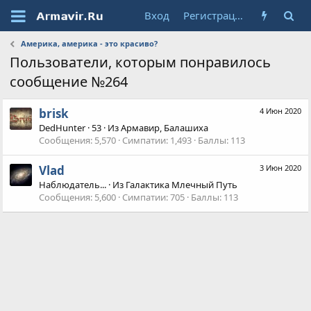
Вход
Регистрация
Америка, америка - это красиво?
Пользователи, которым понравилось
сообщение №264
brisk
4 Июн 2020
DedHunter
·
53
·
Из
Армавир, Балашиха
Сообщения
5,570
Симпатии
1,493
Баллы
113
Vlad
3 Июн 2020
Наблюдатель...
·
Из
Галактика Млечный Путь
Сообщения
5,600
Симпатии
705
Баллы
113