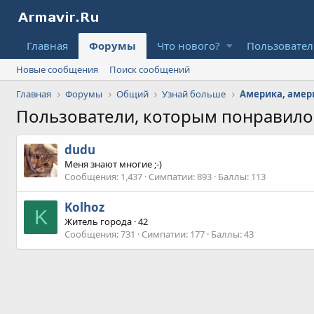
Главная
Форумы
Что нового?
Пользовате
Новые сообщения
Поиск сообщений
Главная
Форумы
Общий
Узнай больше
Америка, амери
Пользователи, которым понравил
dudu
Меня знают многие ;-)
Сообщения
1,437
Симпатии
893
Баллы
113
Kolhoz
K
Житель города
·
42
Сообщения
731
Симпатии
177
Баллы
43