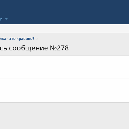
ли
ка - это красиво?
ось сообщение №278