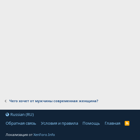
Чего хочет от мужчины современная женщина?
Russian (RU)
Обратная связь
Условия и правила
Помощь
Главная
Локализация от
XenForo.Info