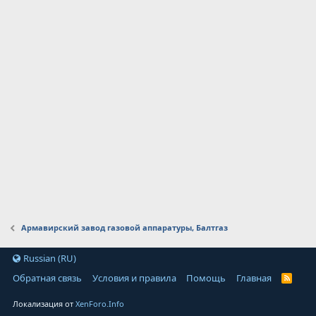
Армавирский завод газовой аппаратуры, Балтгаз
Russian (RU)
Обратная связь
Условия и правила
Помощь
Главная
Локализация от
XenForo.Info