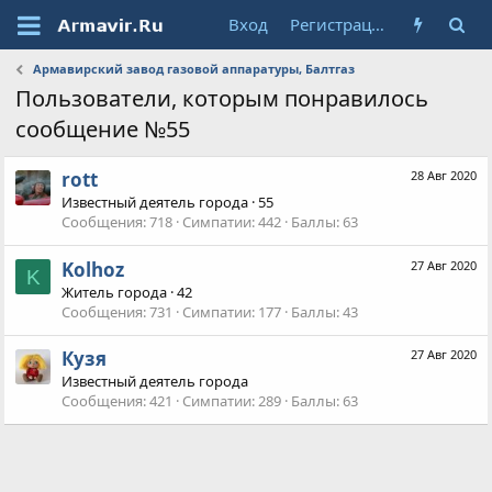
Вход
Регистрация
Армавирский завод газовой аппаратуры, Балтгаз
Пользователи, которым понравилось
сообщение №55
rott
28 Авг 2020
Известный деятель города
·
55
Сообщения
718
Симпатии
442
Баллы
63
Kolhoz
27 Авг 2020
K
Житель города
·
42
Сообщения
731
Симпатии
177
Баллы
43
Кузя
27 Авг 2020
Известный деятель города
Сообщения
421
Симпатии
289
Баллы
63