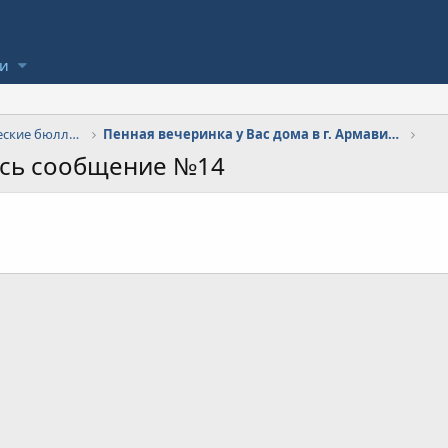
ли
Рынок, прайсы, сводки, периодические бюллетени
Пенная вечеринка у Вас дома в г. Армавире
ось сообщение №14