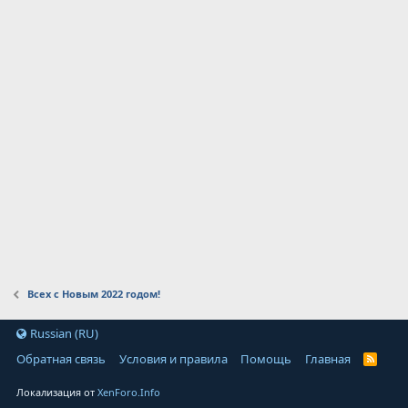
Всех с Новым 2022 годом!
Russian (RU)
Обратная связь
Условия и правила
Помощь
Главная
Локализация от
XenForo.Info