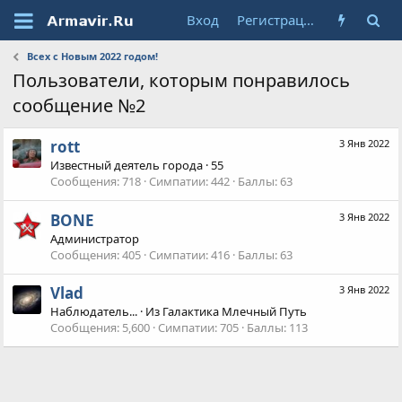
Вход
Регистрация
Всех с Новым 2022 годом!
Пользователи, которым понравилось
сообщение №2
rott
3 Янв 2022
Известный деятель города
·
55
Сообщения
718
Симпатии
442
Баллы
63
BONE
3 Янв 2022
Администратор
Сообщения
405
Симпатии
416
Баллы
63
Vlad
3 Янв 2022
Наблюдатель...
·
Из
Галактика Млечный Путь
Сообщения
5,600
Симпатии
705
Баллы
113