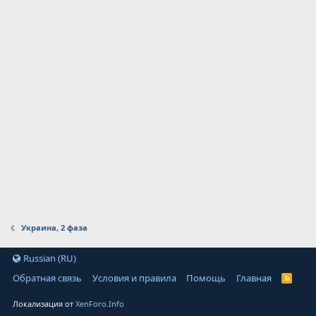
Украина, 2 фаза
Russian (RU)
Обратная связь
Условия и правила
Помощь
Главная
Локализация от
XenForo.Info