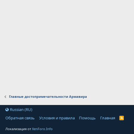
Главные достопримечательности Армавира
Russian (RU)
Обратная связь
Условия и правила
Помощь
Главная
Локализация от
XenForo.Info